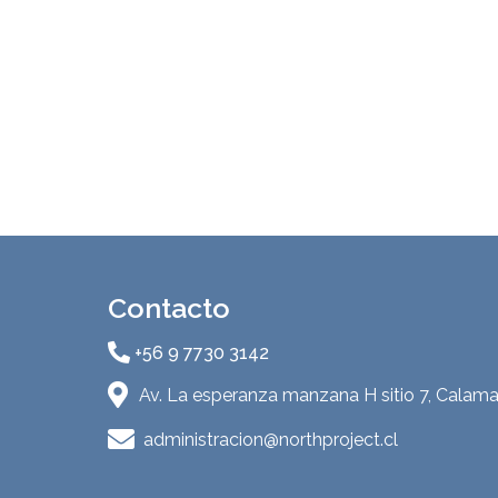
Contacto
+56 9 7730 3142
Av. La esperanza manzana H sitio 7, Calama
administracion@northproject.cl