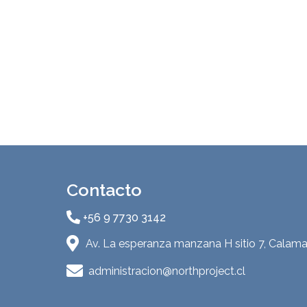
Contacto
+56 9 7730 3142
Av. La esperanza manzana H sitio 7, Calama
administracion@northproject.cl